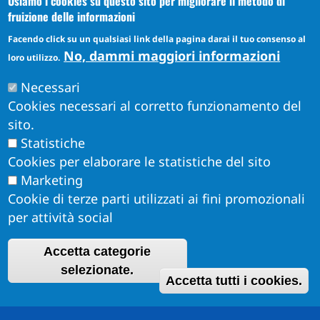
Usiamo i cookies su questo sito per migliorare il metodo di
Puccini Lands
fruizione delle informazioni
Social media
Facendo click su un qualsiasi link della pagina darai il tuo consenso al
No, dammi maggiori informazioni
loro utilizzo.
Instagram
Necessari
YouTube
Cookies necessari al corretto funzionamento del
sito.
Statistiche
Cookies per elaborare le statistiche del sito
Marketing
Cookie di terze parti utilizzati ai fini promozionali
per attività social
Accetta categorie
Obiettivi di Accessibilità per l'anno 2026
R
selezionate.
Dichiarazione di Accessibilità
Accetta tutti i cookies.
Info Accessibilità e meccanismo di feedback