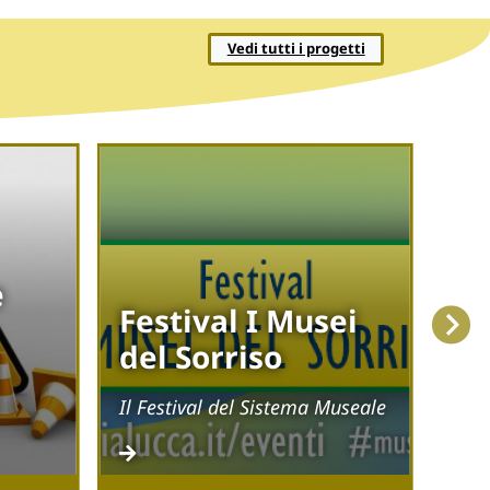
Vedi tutti i progetti
St
i 
e
Si
Festival I Musei
del Sorriso
Tra 
L’in
Il Festival del Sistema Museale
serv