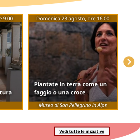
e 9.00
Domenica 23 agosto, ore 16.00
Dom
Piantate in terra come un
ltura
faggio o una croce
La 
Museo di San Pellegrino in Alpe
Gi
Vedi tutte le iniziative