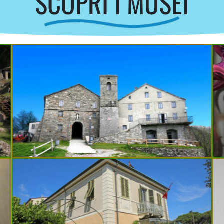
SCOPRI I MUSEI
Museo Etnografico Provinciale
Don Luigi Pellegrini
San Pellegrino in Alpe
e
Villa Museo Puccini