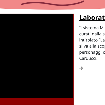
Laborato
Il sistema Mu
curati dalla 
intitolato “L
si va alla sc
personaggi c
Carducci.