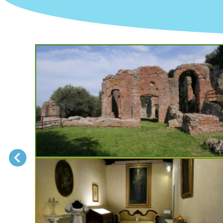
Museo e area archeologica
Massaciuccoli Romana
Massarosa
Puccini Museum - Casa natal