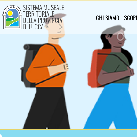
Sistema Museale Territoriale de
Navigazione principale
Salta al contenuto principale
CHI SIAMO
SCOPR