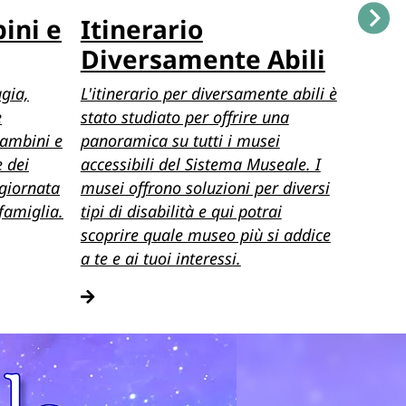
ini e
Itinerario
Itin
Diversamente Abili
gas
gia,
L'itinerario per diversamente abili è
L'inter
e
stato studiato per offrire una
innume
bambini e
panoramica su tutti i musei
gustar
e dei
accessibili del Sistema Museale. I
tra la
 giornata
musei offrono soluzioni per diversi
passegg
 famiglia.
tipi di disabilità e qui potrai
gastro
scoprire quale museo più si addice
alcuni 
a te e ai tuoi interessi.
appeti