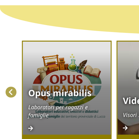
er
Opus mirabilis
Vid
e.
Laboratori per ragazzi e
 al
Visori
famiglie