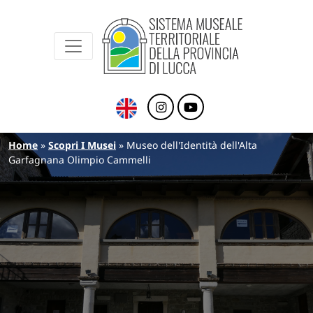
Sistema Museale Territoriale della Provinc
Navigazione principale
Salta al contenuto principale
Briciole di pane
Home
Scopri I Musei
Museo dell'Identità dell'Alta
Garfagnana Olimpio Cammelli