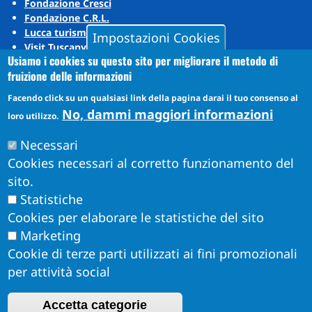
Fondazione Cresci
Fondazione C.R.L.
Lucca turismo
Impostazioni Cookies
Visit Tuscany
Usiamo i cookies su questo sito per migliorare il metodo di
Puccini Lands
fruizione delle informazioni
Social media
Facendo click su un qualsiasi link della pagina darai il tuo consenso al
No, dammi maggiori informazioni
loro utilizzo.
Instagram
Necessari
YouTube
Cookies necessari al corretto funzionamento del
sito.
Statistiche
Cookies per elaborare le statistiche del sito
Marketing
Cookie di terze parti utilizzati ai fini promozionali
per attività social
Accetta categorie